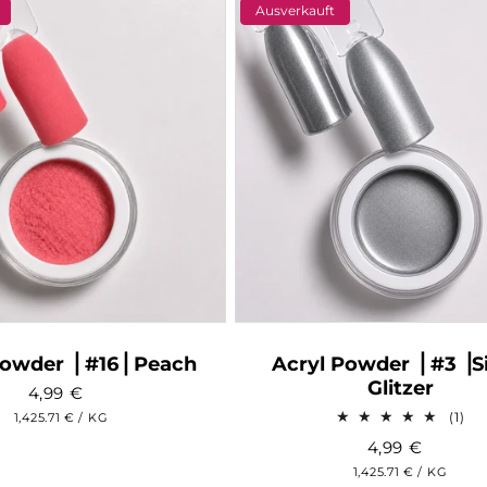
Ausverkauft
Powder ⎥ #16⎥ Peach
Acryl Powder ⎥ #3 ⎥S
Glitzer
4,99
€
1
GRUNDPREIS
PRO
(1)
1,425.71 €
/
KG
Be
4,99
€
in
GRUNDPREIS
PRO
1,425.71 €
/
KG