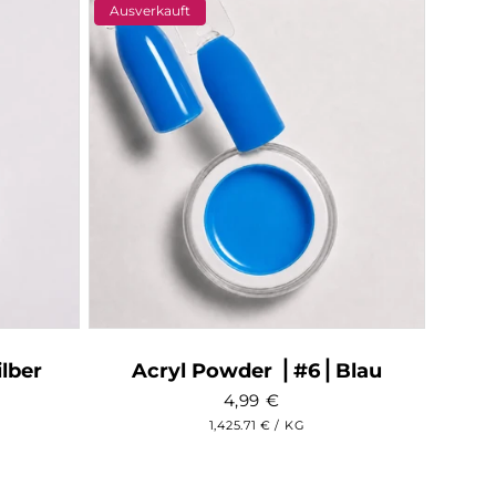
Ausverkauft
ilber
Acryl Powder ⎥ #6⎥ Blau
4,99
€
GRUNDPREIS
PRO
1,425.71 €
/
KG
wertungen
sgesamt