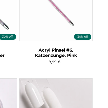
30% off
30% off
Acryl Pinsel #6,
er
Katzenzunge, Pink
r
8,99
€