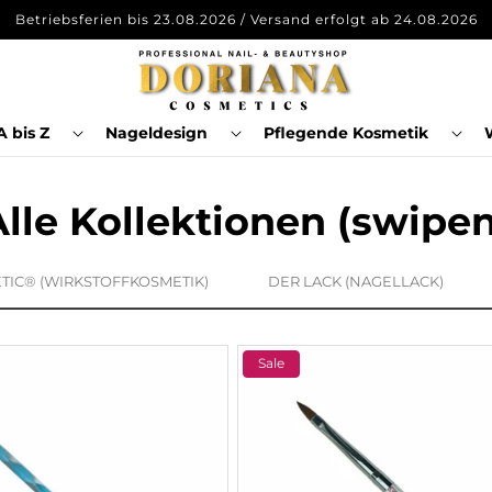
ck-Garantie* - Kauf auf Raten (über Klarna) - Kostenloser Versa
 bis Z
Nageldesign
Pflegende Kosmetik
Alle Kollektionen (swipen
TIC® (WIRKSTOFFKOSMETIK)
DER LACK (NAGELLACK)
Sale