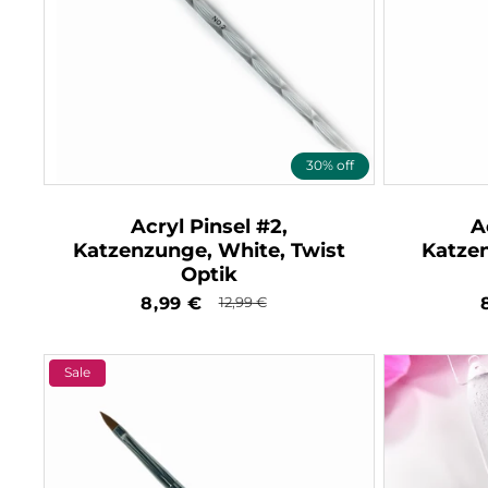
30% off
Acryl Pinsel #2,
A
Katzenzunge, White, Twist
Katzen
Optik
Verkaufspreis
8,99
€
Normaler
12,99
€
Preis
Sale