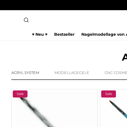
Direkt
30 Tage Geld-zurü
zum
Inhalt
♥ Neu ♥
Bestseller
Nagelmodellage von A
ACRYL SYSTEM
MODELLAGEGELE
CNC COSME
Sale
Sale