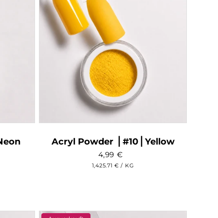
 Neon
Acryl Powder ⎥ #10⎥ Yellow
4,99
€
GRUNDPREIS
PRO
1,425.71 €
/
KG
wertungen
sgesamt