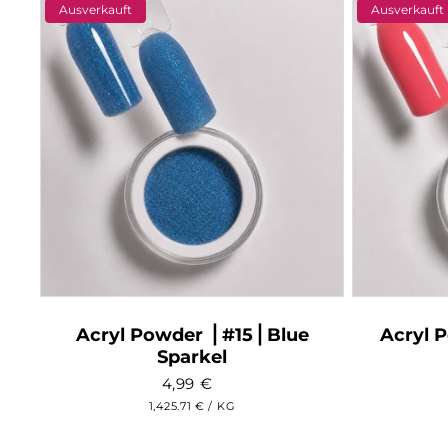
Ausverkauft
Ausverkauft
Acryl Powder ⎥ #15⎥ Blue
Acryl 
Sparkel
4,99
€
GRUNDPREIS
PRO
1,425.71 €
/
KG