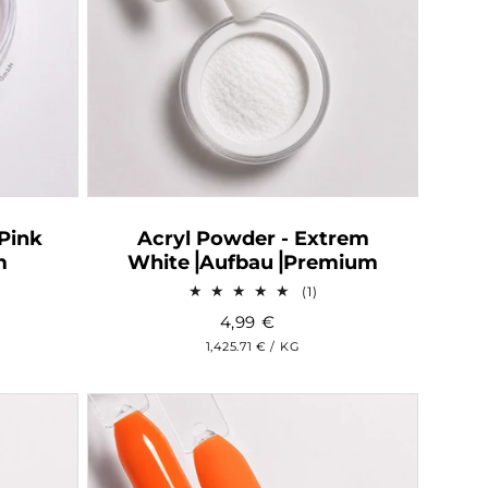
Pink
Acryl Powder - Extrem
m
White⎥Aufbau⎥Premium
1
(1)
wertungen
Bewertungen
4,99
€
sgesamt
insgesamt
GRUNDPREIS
PRO
1,425.71 €
/
KG