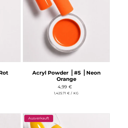
 Rot
Acryl Powder ⎥ #5 ⎥ Neon
Orange
4,99
€
wertungen
GRUNDPREIS
PRO
1,425.71 €
/
KG
sgesamt
Ausverkauft