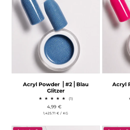
Acryl Powder ⎥ #2⎥ Blau
Acryl 
Glitzer
1
(1)
Bewertungen
4,99
€
insgesamt
GRUNDPREIS
PRO
1,425.71 €
/
KG