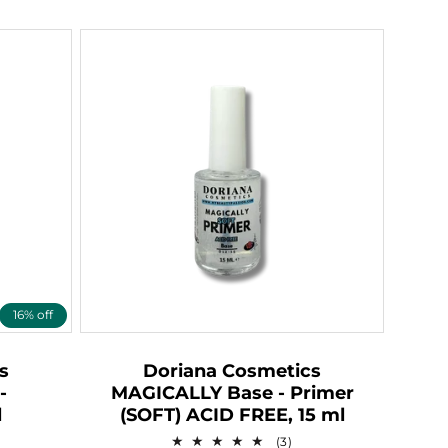
16% off
s
Doriana Cosmetics
-
MAGICALLY Base - Primer
l
(SOFT) ACID FREE, 15 ml
3
(3)