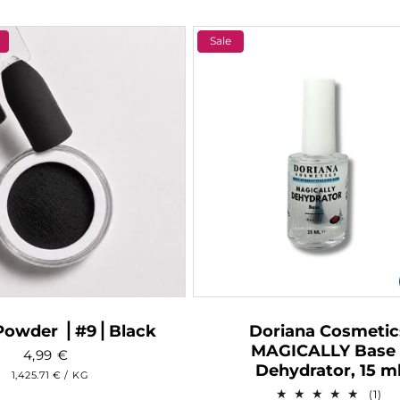
Sale
Powder ⎥ #9⎥ Black
Doriana Cosmetic
MAGICALLY Base 
4,99
€
Dehydrator, 15 m
GRUNDPREIS
PRO
1,425.71 €
/
KG
1
(1)