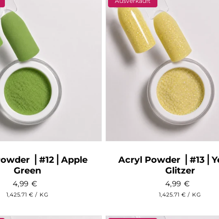
Ausverkauft
Powder ⎥ #12⎥ Apple
Acryl Powder ⎥ #13⎥ Y
Green
Glitzer
4,99
€
4,99
€
GRUNDPREIS
PRO
GRUNDPREIS
PRO
1,425.71 €
/
KG
1,425.71 €
/
KG