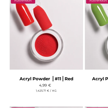
Ausverkauft
Ausverkauft
Acryl Powder ⎥ #11⎥ Red
Acryl 
4,99
€
GRUNDPREIS
PRO
1,425.71 €
/
KG