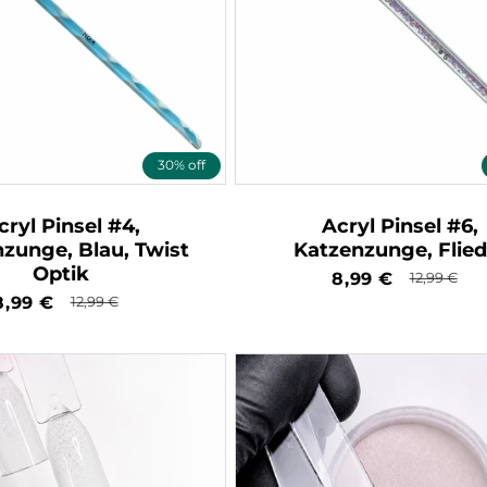
30% off
cryl Pinsel #4,
Acryl Pinsel #6,
zunge, Blau, Twist
Katzenzunge, Flied
Optik
Verkaufspreis
8,99
€
Normale
12,99
€
Preis
Verkaufspreis
8,99
€
Normaler
12,99
€
Preis