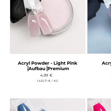
Acryl Powder - Light Pink
Acr
⎥Aufbau⎥Premium
4,99
€
GRUNDPREIS
PRO
1,425.71 €
/
KG