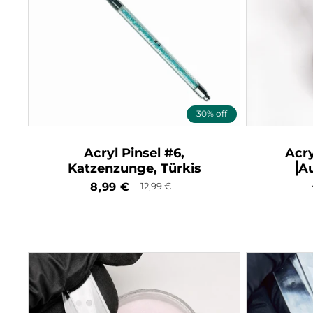
30% off
Acryl Pinsel #6,
Acry
Katzenzunge, Türkis
⎥A
Verkaufspreis
8,99
€
Normaler
12,99
€
Preis