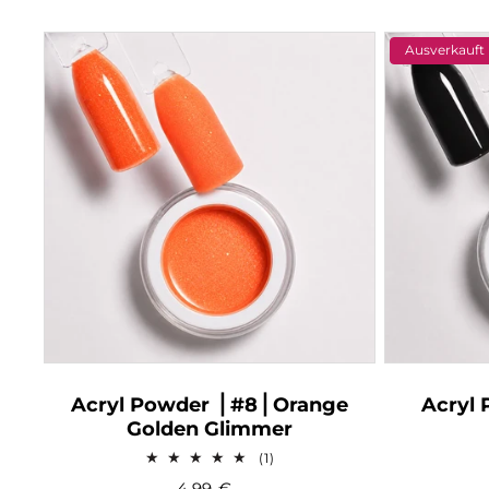
Ausverkauft
Acryl Powder ⎥ #8⎥ Orange
Acryl 
Golden Glimmer
1
(1)
Bewertungen
4,99
€