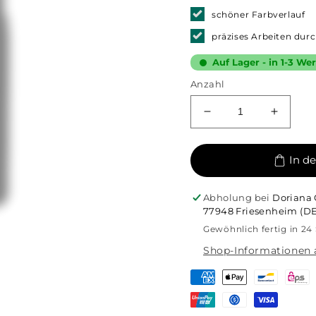
schöner Farbverlauf
präzises Arbeiten dur
Auf Lager - in 1-3 W
Anzahl
Verringere
Erhöhe
die
die
Menge
Menge
In d
für
für
Ombré
Ombré
Spray
Spray
Abholung bei
Doriana 
-
-
77948 Friesenheim (DE
Orange
Orange
Gewöhnlich fertig in 24
Juice,
Juice,
Shop-Informationen 
5g
5g