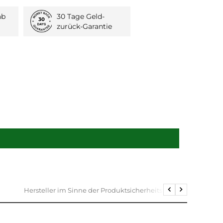
ab
30 Tage Geld-
zurück-Garantie
Hersteller im Sinne der Produktsicherheitsverordnung (GPSR
Return
Further