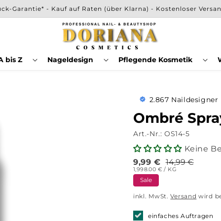
ck-Garantie* - Kauf auf Raten (über Klarna) - Kostenloser Versa
erkaufspreis
,99
€
Normaler
14,99
€
In den Warenkorb legen
 bis Z
Preis
Nageldesign
Pflegende Kosmetik
2.867 Naildesigner
Ombré Spray
Art.-Nr.:
OS14-5
Keine B
9,99
€
14,99
€
Verkaufspreis
Normaler
GRUNDPREIS
PRO
1,998.00 €
/
KG
Preis
Sale
inkl. MwSt.
Versand
wird b
einfaches Auftragen