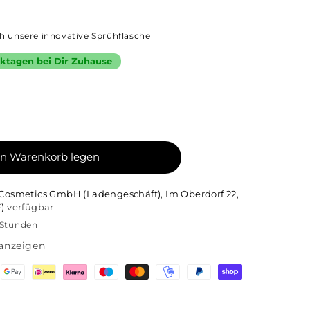
ch unsere innovative Sprühflasche
erktagen bei Dir Zuhause
en Warenkorb legen
Cosmetics GmbH (Ladengeschäft), Im Oberdorf 22,
)
verfügbar
 Stunden
anzeigen