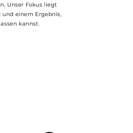
Noch 
en. Unser Fokus liegt
Scha
it und einem Ergebnis,
lassen kannst.
Bests
Farbg
Model
Versc