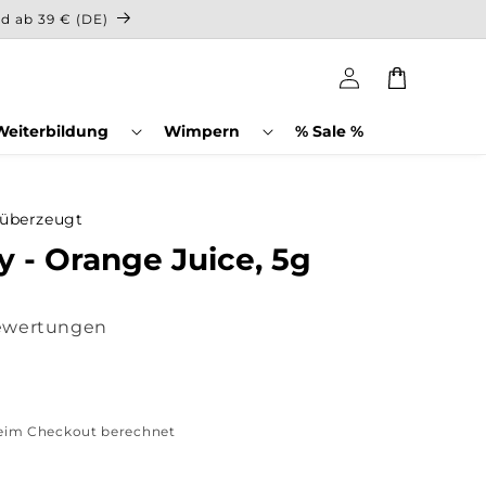
nd ab 39 € (DE)
Einloggen
Warenkorb
Weiterbildung
Wimpern
% Sale %
 überzeugt
 - Orange Juice, 5g
ewertungen
eim Checkout berechnet