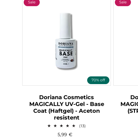
Sale
Sale
70% off
Doriana Cosmetics
Do
MAGICALLY UV-Gel - Base
MAGIC
Coat (Haftgel) - Aceton
(ST
resistent
13
(13)
Bewertungen
5,99
€
insgesamt