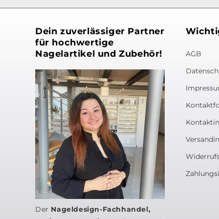
Dein zuverlässiger Partner
Wichti
für hochwertige
Nagelartikel und Zubehör!
AGB
Datensch
Impress
Kontaktf
Kontakti
Versandi
Widerruf
Zahlungs
Der
Nageldesign-Fachhandel,