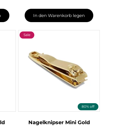
n
In den Warenkorb legen
Sale
80% off
ld
Nagelknipser Mini Gold