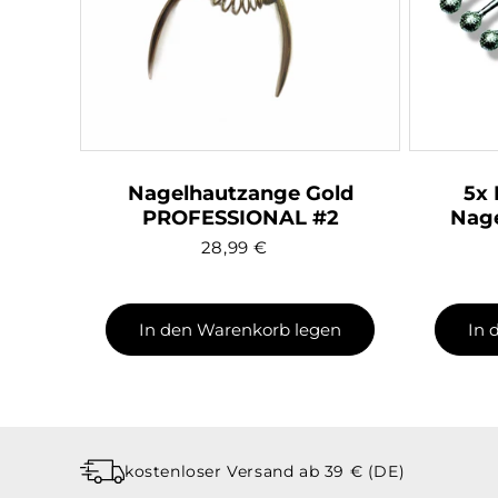
Nagelhautzange Gold
5x 
PROFESSIONAL #2
Nage
28,99
€
In den Warenkorb legen
In 
kostenloser Versand ab 39 € (DE)