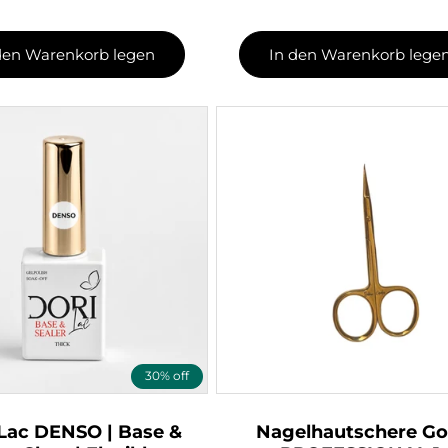
den Warenkorb legen
In den Warenkorb lege
30% off
ac DENSO | Base &
Nagelhautschere Go