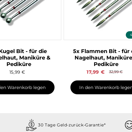
4
Kugel Bit - für die
5x Flammen Bit - für 
lhaut, Maniküre &
Nagelhaut, Maniküre
Pediküre
Pediküre
15,99
€
Verkaufspreis
17,99
€
Normaler
32,99
€
Preis
den Warenkorb legen
In den Warenkorb lege
30 Tage Geld-zurück-Garantie*