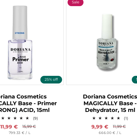
Sale
25% off
riana Cosmetics
Doriana Cosmetic
ALLY Base - Primer
MAGICALLY Base -
RONG) ACID, 15ml
Dehydrator, 15 ml
9
1
(9)
(1)
Bewertungen
Bew
Verkaufspreis
11,99
€
Normaler
15,99
€
Verkaufspreis
9,99
€
Normaler
11,99
€
insgesamt
ins
GRUNDPREIS
Preis
PRO
GRUNDPREIS
Preis
PRO
799.33 €
/
L
666.00 €
/
L