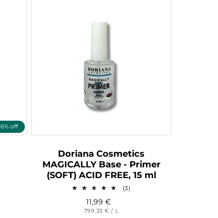
16% off
s
Doriana Cosmetics
MAGICALLY Base - Primer
(SOFT) ACID FREE, 15 ml
3
(3)
ertungen
Bewertungen
11,99
€
gesamt
insgesamt
GRUNDPREIS
PRO
799.33 €
/
L