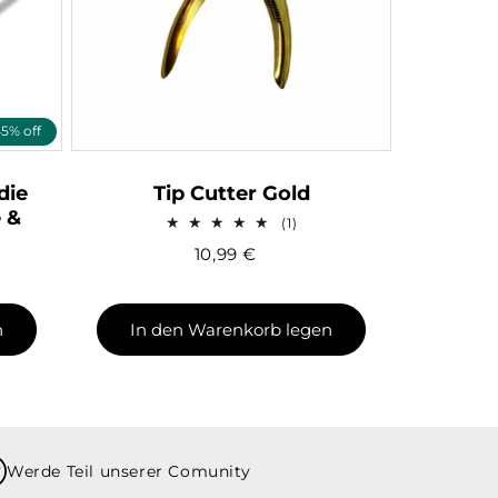
5% off
die
Tip Cutter Gold
 &
1
(1)
Bewertungen
10,99
€
insgesamt
n
In den Warenkorb legen
Werde Teil unserer Comunity