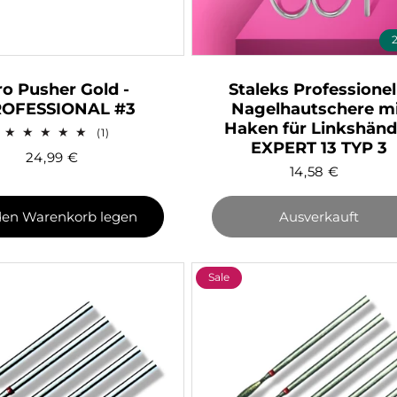
ro Pusher Gold -
Staleks Professionel
OFESSIONAL #3
Nagelhautschere m
Haken für Linkshänd
1
(1)
EXPERT 13 TYP 3
Bewertungen
24,99
€
insgesamt
14,58
€
den Warenkorb legen
Ausverkauft
Sale