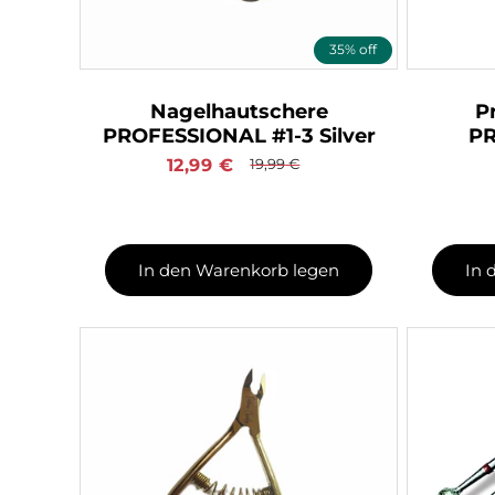
35% off
Nagelhautschere
P
PROFESSIONAL #1-3 Silver
PR
Verkaufspreis
12,99
€
Normaler
19,99
€
Preis
In den Warenkorb legen
In 