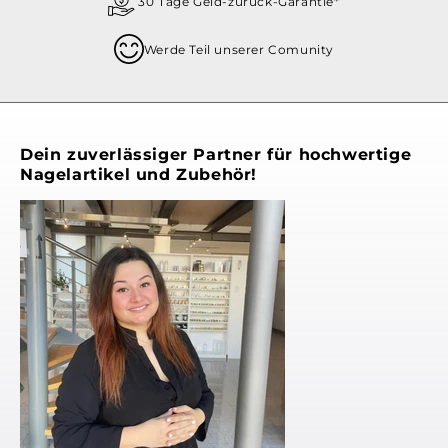
30 Tage Geld-zurück-Garantie*
Werde Teil unserer Comunity
Dein zuverlässiger Partner für hochwertige
Nagelartikel und Zubehör!
Noch 
Scha
Bests
Farbg
Mode