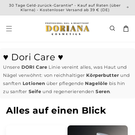
Direkt
30 Tage Geld-zurück-Garantie* - Kauf auf Raten (über
zum
Klarna) - Kostenloser Versand ab 39 € (DE)
Inhalt
Warenko
♥ Dori Care ♥
Unsere
DORI Care
Linie vereint alles, was Haut und
Nägel verwöhnt: von reichhaltiger
Körperbutter
und
sanften
Lotionen
über pflegende
Nagelöle
bis hin
zu sanfter
Seife
und regenerierenden
Seren
.
Alles auf einen Blick