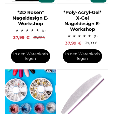
*2D Rosen*
*Poly-Acryl-Gel*
Nageldesign E-
X-Gel
Workshop
Nageldesign E-
Workshop
3
(3)
Bewertungen
2
(2)
Verkaufspreis
37,99
€
Normaler
39,99
€
insgesamt
Bewertung
Preis
Verkaufspreis
37,99
€
Normaler
39,99
€
insgesamt
Preis
In den Warenkorb
In den Warenkorb
legen
legen