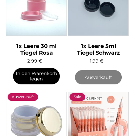
Versc
1x Leere 30 ml
1x Leere 5ml
Tiegel Rosa
Tiegel Schwarz
2,99
€
1,99
€
In den Warenkorb
Ausverkauft
legen
Ausverkauft
Sale