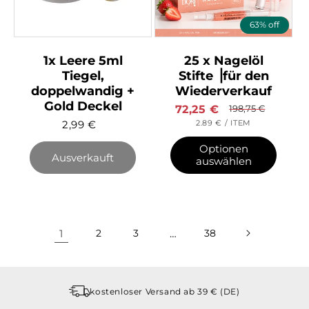
63% off
1x Leere 5ml
25 x Nagelöl
Tiegel,
Stifte ⎥für den
doppelwandig +
Wiederverkauf
Gold Deckel
Verkaufspreis
72,25
€
Normaler
198,75
€
GRUNDPREIS
Preis
PRO
2,99
€
2.89 €
/
ITEM
Optionen
Ausverkauft
auswählen
1
2
3
…
38
kostenloser Versand ab 39 € (DE)