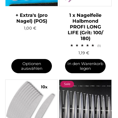
+ Extra's (pro
1 x Nagelfeile
Nagel) (POS)
Halbmond
PROFI LONG
1,00
€
LIFE (Grit: 100/
180)
1
(1)
Bewertung
1,19
€
insgesamt
Optionen
In den Warenkorb
auswählen
legen
Sale