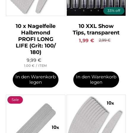
33% off
10 x Nagelfeile
10 XXL Show
Halbmond
Tips, transparent
PROFI LONG
Verkaufspreis
1,99
€
Normaler
2,99
€
LIFE (Grit: 100/
Preis
180)
9,99
€
GRUNDPREIS
PRO
1.00 €
/
ITEM
In den Warenkorb
In den Warenkorb
legen
legen
Sale