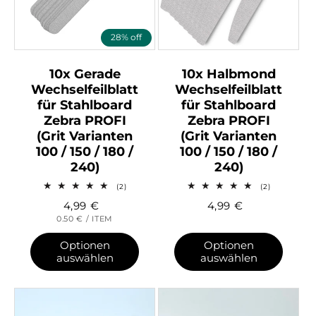
28% off
10x Gerade
10x Halbmond
Wechselfeilblatt
Wechselfeilblatt
für Stahlboard
für Stahlboard
Zebra PROFI
Zebra PROFI
(Grit Varianten
(Grit Varianten
100 / 150 / 180 /
100 / 150 / 180 /
240)
240)
2
2
(2)
(2)
Bewertungen
Bewertung
4,99
€
4,99
€
insgesamt
insgesamt
GRUNDPREIS
PRO
0.50 €
/
ITEM
Optionen
Optionen
auswählen
auswählen