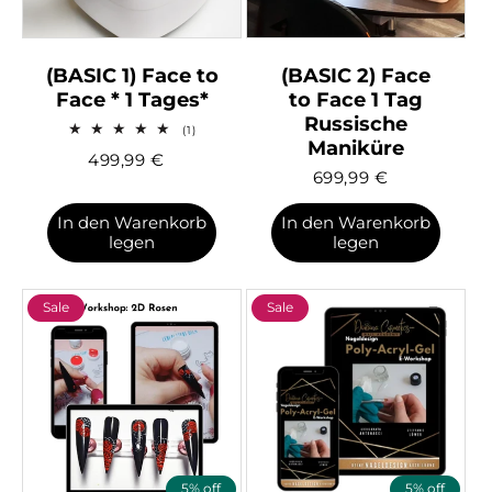
(BASIC 1) Face to
(BASIC 2) Face
Face * 1 Tages*
to Face 1 Tag
Russische
1
(1)
Maniküre
Bewertungen
499,99
€
insgesamt
699,99
€
In den Warenkorb
In den Warenkorb
legen
legen
Sale
Sale
5% off
5% off