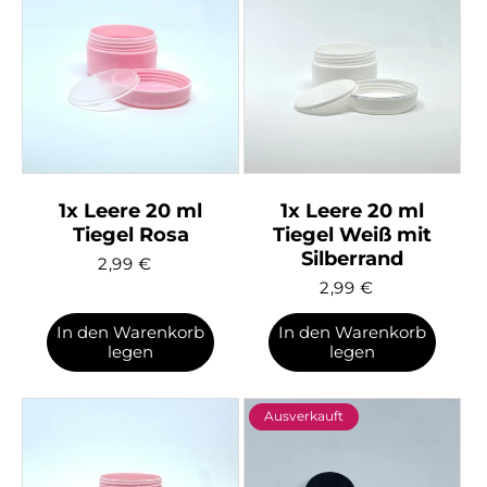
1x Leere 20 ml
1x Leere 20 ml
Tiegel Rosa
Tiegel Weiß mit
Noch 
Silberrand
2,99
€
Scha
2,99
€
Bests
In den Warenkorb
In den Warenkorb
legen
legen
Farbg
Ausverkauft
Mode