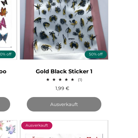
0% off
50% off
too
Gold Black Sticker 1
1
(1)
Bewertungen
1,99
€
insgesamt
Ausverkauft
Ausverkauft