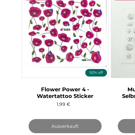
50% off
Flower Power 4 -
Mu
Watertattoo Sticker
Selb
1,99
€
Ausverkauft