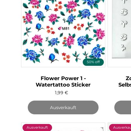
50% off
Flower Power 1 -
Z
Watertattoo Sticker
Selb
1,99
€
Ausverkauft
Ausverkauft
Ausverkau