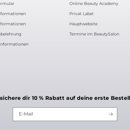
ormular
Online Beauty Academy
nformationen
Privat Label
nformationen
Hauptwebsite
sbelehrung
Termine im BeautySalon
informationen
ichere dir 10 % Rabatt auf deine erste Bestel
E-Mail
Möchtest du u