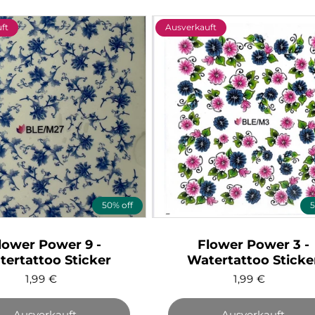
ft
Ausverkauft
50% off
5
lower Power 9 -
Flower Power 3 -
ertattoo Sticker
Watertattoo Sticke
1,99
€
1,99
€
Ausverkauft
Ausverkauft