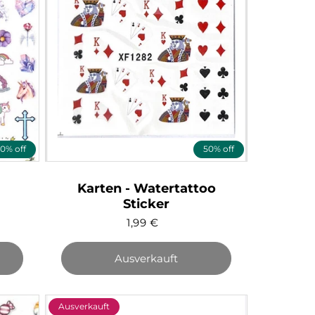
0% off
50% off
Karten - Watertattoo
Sticker
1,99
€
Ausverkauft
Ausverkauft