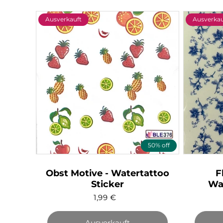
Ausverkauft
Ausverkau
50% off
Obst Motive - Watertattoo
F
Sticker
Wat
1,99
€
Ausverkauft