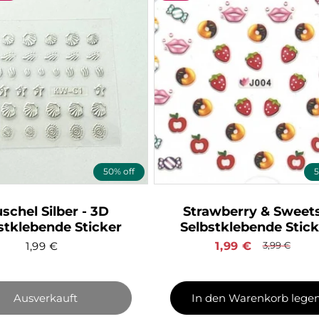
50% off
5
schel Silber - 3D
Strawberry & Sweets
stklebende Sticker
Selbstklebende Stick
1,99
€
Verkaufspreis
1,99
€
Normaler
3,99
€
Preis
Ausverkauft
In den Warenkorb lege