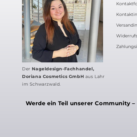
Kontaktf
Kontakti
Versandi
Widerruf
Zahlungs
Der
Nageldesign-Fachhandel,
Doriana Cosmetics GmbH
aus Lahr
im Schwarzwald.
Werde ein Teil unserer Community – s