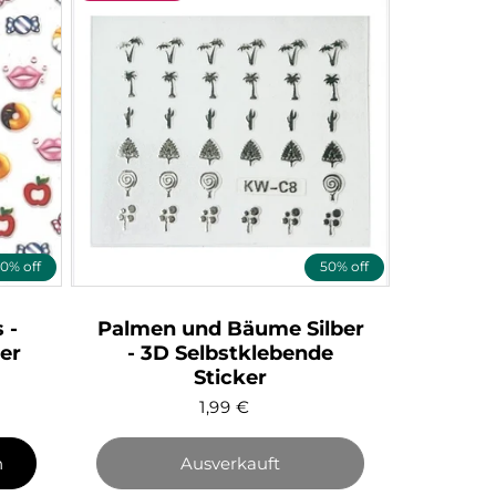
0% off
50% off
 -
Palmen und Bäume Silber
er
- 3D Selbstklebende
Noch 
Sticker
Scha
1,99
€
Bests
n
Ausverkauft