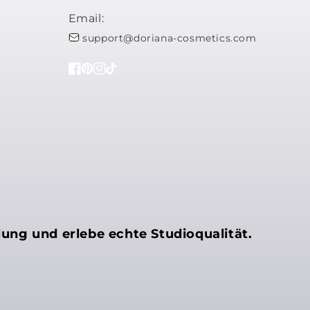
Email:
support@doriana-cosmetics.com
Facebook
Pinterest
Instagram
TikTok
lung und erlebe echte Studioqualität.
ns noch etwas mitteilen?