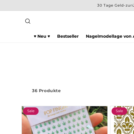
Direkt
30 Tage Geld-zurü
zum
Inhalt
♥ Neu ♥
Bestseller
Nagelmodellage von A
36 Produkte
Sale
Sale