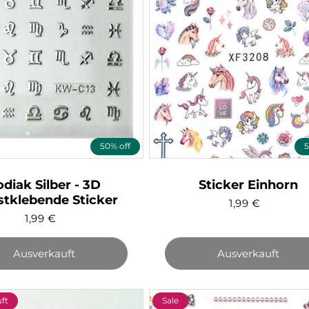
50% off
5
odiak Silber - 3D
Sticker Einhorn
stklebende Sticker
1,99
€
1,99
€
Ausverkauft
Ausverkauft
ft
Sale