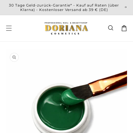
Direkt
30 Tage Geld-zurück-Garantie* - Kauf auf Raten (über
zum
Klarna) - Kostenloser Versand ab 39 € (DE)
Inhalt
Warenko
oduktinformationen
Medien
Me
ringen
1
2
in
in
Modal
Mo
öffnen
öf