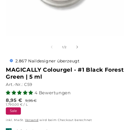
von
1
/
2
2.867 Naildesigner überzeugt
MAGICALLY Colourgel - #1 Black Forest
Green | 5 ml
Art.-Nr.:
C59
4 Bewertungen
8,95
€
9,95
€
Verkaufspreis
Normaler
GRUNDPREIS
PRO
1,790.00 €
/
L
Preis
Sale
inkl. MwSt.
Versand
wird beim Checkout berechnet