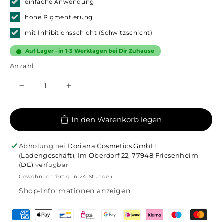
einfache Anwendung
hohe Pigmentierung
mit Inhibitionsschicht (Schwitzschicht)
Auf Lager - in 1-3 Werktagen bei Dir Zuhause
Anzahl
Verringere
Erhöhe
die
die
Menge
Menge
In den Warenkorb legen
für
für
MAGICALLY
MAGICALLY
Colourgel
Colourgel
Abholung bei
Doriana Cosmetics GmbH
-
-
(Ladengeschäft), Im Oberdorf 22, 77948 Friesenheim
#1
#1
(DE)
verfügbar
Black
Black
Gewöhnlich fertig in 24 Stunden
Forest
Forest
Shop-Informationen anzeigen
Green
Green
|
|
5
5