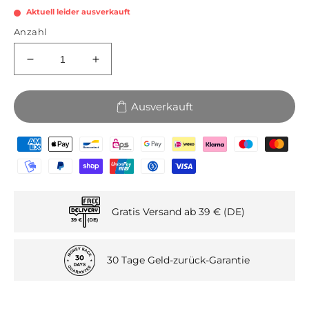
Aktuell leider ausverkauft
Anzahl
Verringere
Erhöhe
die
die
Menge
Menge
Ausverkauft
für
für
Flower
Flower
Power
Power
10
10
-
-
Watertattoo
Watertattoo
Sticker
Sticker
Gratis Versand ab 39 € (DE)
30 Tage Geld-zurück-Garantie