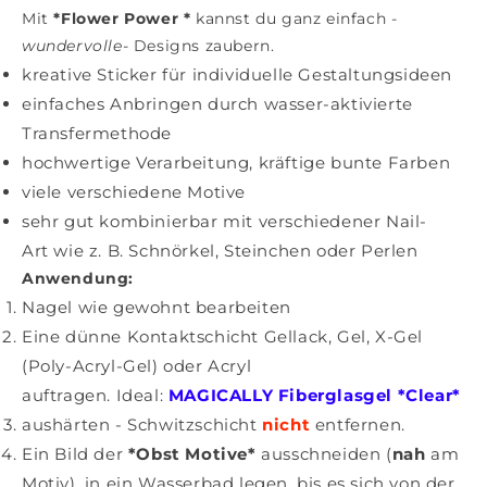
Mit
*Flower Power *
kannst du ganz einfach
-
wundervolle-
Designs zaubern.
kreative Sticker für individuelle Gestaltungsideen
einfaches Anbringen durch wasser-aktivierte
Transfermethode
hochwertige Verarbeitung, kräftige bunte Farben
viele verschiedene Motive
sehr gut kombinierbar mit verschiedener Nail-
Art wie z. B. Schnörkel, Steinchen oder Perlen
Anwendung:
Nagel wie gewohnt bearbeiten
Eine dünne Kontaktschicht Gellack, Gel, X-Gel
(Poly-Acryl-Gel) oder Acryl
auftragen. Ideal:
MAGICALLY Fiberglasgel *Clear*
aushärten - Schwitzschicht
nicht
entfernen.
Ein Bild der
*Obst Motive
*
ausschneiden (
nah
am
Motiv), in ein Wasserbad legen, bis es sich von der