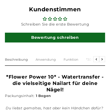
Kundenstimmen
Schreiben Sie die erste Bewertung
Bewertung schreiben
Beschreibung
Anwendung
Funktion
*30 Tage Geld 
Return
Furth
*Flower Power 10* - Watertransfer -
die vielseitige Nailart für deine
Nägel!
Packungsinhalt:
1 Bogen
Du liebst gemaltes, hast aber kein Händchen dafür?