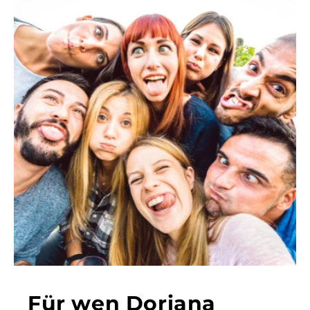
Noch 
Scha
Bests
Farbg
Mode
Versc
Für wen Doriana