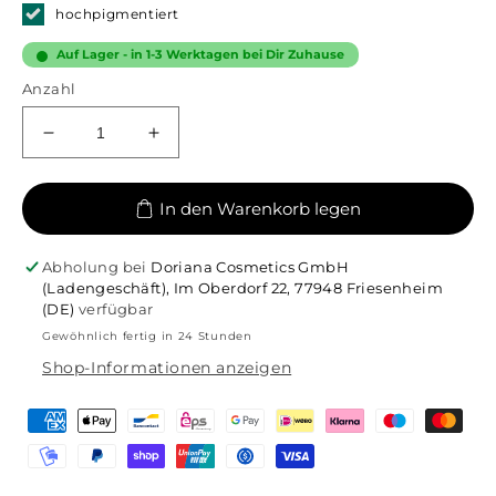
hochpigmentiert
Auf Lager - in 1-3 Werktagen bei Dir Zuhause
Anzahl
Verringere
Erhöhe
die
die
Menge
Menge
In den Warenkorb legen
für
für
Brush-
Brush-
On
On
Abholung bei
Doriana Cosmetics GmbH
-
-
(Ladengeschäft), Im Oberdorf 22, 77948 Friesenheim
#21
#21
(DE)
verfügbar
Midnight
Midnight
Gewöhnlich fertig in 24 Stunden
Pine
Pine
Shop-Informationen anzeigen
|
|
5
5
ml
ml