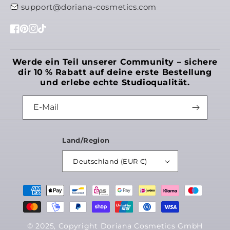
support@doriana-cosmetics.com
Facebook
Pinterest
Instagram
TikTok
Werde ein Teil unserer Community – sichere
dir 10 % Rabatt auf deine erste Bestellung
und erlebe echte Studioqualität.
E-Mail
Land/Region
Möchtest du uns noch etwas mitteilen?
Deutschland (EUR €)
Zahlungsmethoden
Speichern
© 2025, Copyright Doriana Cosmetics GmbH