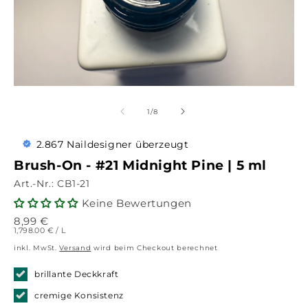
von
1
/
8
2.867 Naildesigner überzeugt
Brush-On - #21 Midnight Pine | 5 ml
Art.-Nr.:
CB1-21
Keine Bewertungen
8,99
€
GRUNDPREIS
PRO
1,798.00 €
/
L
inkl. MwSt.
Versand
wird beim Checkout berechnet
brillante Deckkraft
cremige Konsistenz