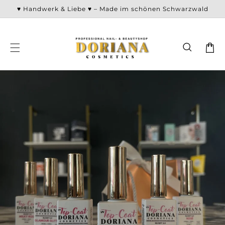
Direkt
♥ Handwerk & Liebe ♥ – Made im schönen Schwarzwald
zum
Inhalt
Warenko