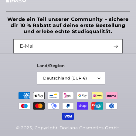
Facebook
Pinterest
Instagram
TikTok
Werde ein Teil unserer Community – sichere
dir 10 % Rabatt auf deine erste Bestellung
und erlebe echte Studioqualität.
E-Mail
Land/Region
Deutschland (EUR €)
Möchtest du uns noch etwas mitteilen?
Zahlungsmethoden
Speichern
© 2025, Copyright Doriana Cosmetics GmbH