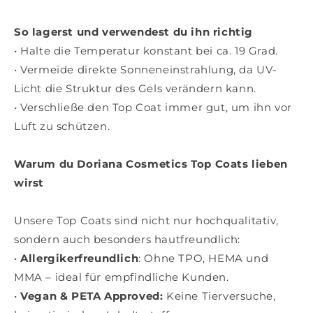
So lagerst und verwendest du ihn richtig
•
Halte die Temperatur konstant bei ca. 19 Grad.
•
Vermeide direkte Sonneneinstrahlung, da UV-
Licht die Struktur des Gels verändern kann.
•
Verschließe den Top Coat immer gut, um ihn vor
Luft zu schützen.
Warum du Doriana Cosmetics Top Coats lieben
Noch 
wirst
Scha
Unsere Top Coats sind nicht nur hochqualitativ,
Bests
sondern auch besonders hautfreundlich:
•
Allergikerfreundlich
: Ohne TPO, HEMA und
Farbg
MMA – ideal für empfindliche Kunden.
•
Vegan & PETA Approved
:
Keine Tierversuche,
Mode